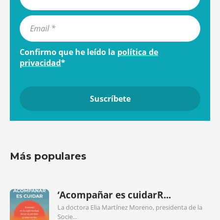
Confirmo que he leído la
política de
privacidad
*
Más populares
‘Acompañar es cuidarR...
La doctora Elia Martínez Moreno, presidenta de la
Socie...