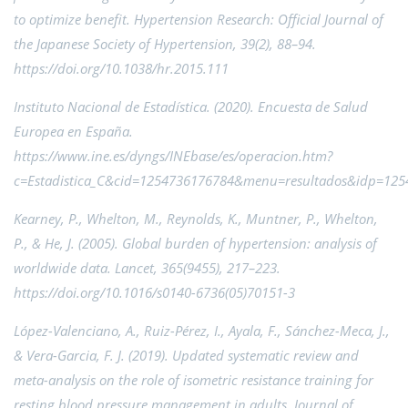
to optimize benefit. Hypertension Research: Official Journal of
the Japanese Society of Hypertension, 39(2), 88–94.
https://doi.org/10.1038/hr.2015.111
Instituto Nacional de Estadística. (2020). Encuesta de Salud
Europea en España.
https://www.ine.es/dyngs/INEbase/es/operacion.htm?
c=Estadistica_C&cid=1254736176784&menu=resultados&idp=12
Kearney, P., Whelton, M., Reynolds, K., Muntner, P., Whelton,
P., & He, J. (2005). Global burden of hypertension: analysis of
worldwide data. Lancet, 365(9455), 217–223.
https://doi.org/10.1016/s0140-6736(05)70151-3
López-Valenciano, A., Ruiz-Pérez, I., Ayala, F., Sánchez-Meca, J.,
& Vera-Garcia, F. J. (2019). Updated systematic review and
meta-analysis on the role of isometric resistance training for
resting blood pressure management in adults. Journal of