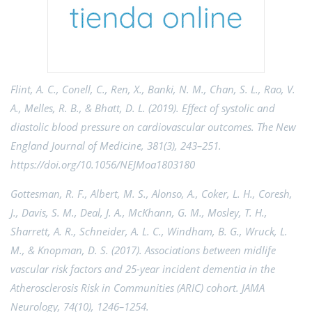
Flint, A. C., Conell, C., Ren, X., Banki, N. M., Chan, S. L., Rao, V.
A., Melles, R. B., & Bhatt, D. L. (2019). Effect of systolic and
diastolic blood pressure on cardiovascular outcomes. The New
England Journal of Medicine, 381(3), 243–251.
https://doi.org/10.1056/NEJMoa1803180
Gottesman, R. F., Albert, M. S., Alonso, A., Coker, L. H., Coresh,
J., Davis, S. M., Deal, J. A., McKhann, G. M., Mosley, T. H.,
Sharrett, A. R., Schneider, A. L. C., Windham, B. G., Wruck, L.
M., & Knopman, D. S. (2017). Associations between midlife
vascular risk factors and 25-year incident dementia in the
Atherosclerosis Risk in Communities (ARIC) cohort. JAMA
Neurology, 74(10), 1246–1254.