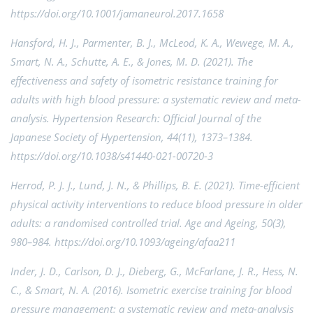
https://doi.org/10.1001/jamaneurol.2017.1658
Hansford, H. J., Parmenter, B. J., McLeod, K. A., Wewege, M. A.,
Smart, N. A., Schutte, A. E., & Jones, M. D. (2021). The
effectiveness and safety of isometric resistance training for
adults with high blood pressure: a systematic review and meta-
analysis. Hypertension Research: Official Journal of the
Japanese Society of Hypertension, 44(11), 1373–1384.
https://doi.org/10.1038/s41440-021-00720-3
Herrod, P. J. J., Lund, J. N., & Phillips, B. E. (2021). Time-efficient
physical activity interventions to reduce blood pressure in older
adults: a randomised controlled trial. Age and Ageing, 50(3),
980–984. https://doi.org/10.1093/ageing/afaa211
Inder, J. D., Carlson, D. J., Dieberg, G., McFarlane, J. R., Hess, N.
C., & Smart, N. A. (2016). Isometric exercise training for blood
pressure management: a systematic review and meta-analysis