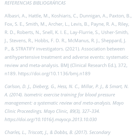
REFERENCIAS BIBLIOGRÁFICAS
Albasri, A., Hattle, M., Koshiaris, C., Dunnigan, A., Paxton, B.,
Fox, S. E., Smith, M., Archer, L., Levis, B., Payne, R. A., Riley,
R. D., Roberts, N., Snell, K. I. E., Lay-Flurrie, S., Usher-Smith,
J., Stevens, R., Hobbs, F. D. R., McManus, R. J., Sheppard, J.
P., & STRATIFY investigators. (2021). Association between
antihypertensive treatment and adverse events: systematic
review and meta-analysis. BMJ (Clinical Research Ed.), 372,
n189. https://doi.org/10.1136/bmj.n189
Carlson, D. J., Dieberg, G., Hess, N. C., Millar, P. J., & Smart, N.
A. (2014). Isometric exercise training for blood pressure
management: a systematic review and meta-analysis. Mayo
Clinic Proceedings. Mayo Clinic, 89(3), 327–334.
https://doi.org/10.1016/j.mayocp.2013.10.030
Charles, L., Triscott, J., & Dobbs, B. (2017). Secondary