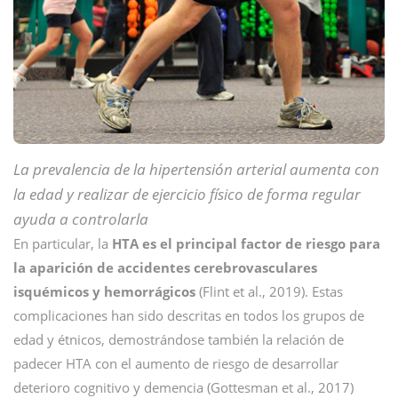
La prevalencia de la hipertensión arterial aumenta con
la edad y realizar de ejercicio físico de forma regular
ayuda a controlarla
En particular, la
HTA es el principal factor de riesgo para
la aparición de accidentes cerebrovasculares
isquémicos y hemorrágicos
(Flint et al., 2019). Estas
complicaciones han sido descritas en todos los grupos de
edad y étnicos, demostrándose también la relación de
padecer HTA con el aumento de riesgo de desarrollar
deterioro cognitivo y demencia (Gottesman et al., 2017)