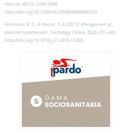
Exercise, 48(12), 2398–2406.
https://doi.org/10.1249/mss.0000000000001056
Ferdinand, K. C., & Nasser, S. A. (2017). Management of
essential hypertension. Cardiology Clinics, 35(2), 231–246.
https://doi.org/10.1016/j.ccl.2016.12.005