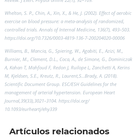
Review. J Exerc Physiol online 22(1), 92–109.
Whelton, S. P., Chin, A., Xin, X., & He, J. (2002). Effect of aerobic
exercise on blood pressure: a meta-analysis of randomized,
controlled trials. Annals of Internal Medicine, 136(7), 493–503.
https://doi.org/10.7326/0003-4819-136-7-200204020-00006
Williams, B., Mancia, G., Spiering, W., Agabiti, E., Azizi, M.,
Burnier, M., Clement, D.L., Coca, A., de Simone, G., Dominiczak
A, Kahan T, Mahfoud F, Redon J, Ruilope L, Zanchetti A, Kerins
M, Kjeldsen, S.E., Kreutz, R., Laurent,S…Brady, A. (2018).
Scientific Document Group. ESC/ESH Guidelines for the
management of arterial hypertension. European Heart
Journal,39(33),3021–3104. https://doi.org/
10.1093/eurheartj/ehy339
Artículos relacionados