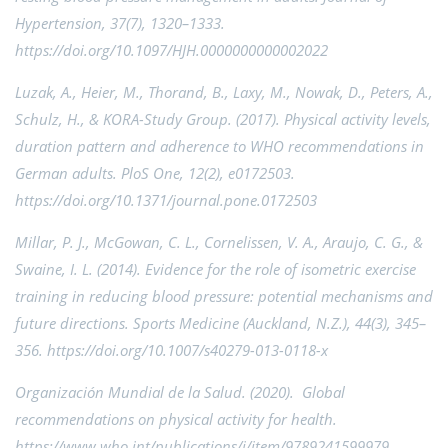
Hypertension, 37(7), 1320–1333.
https://doi.org/10.1097/HJH.0000000000002022
Luzak, A., Heier, M., Thorand, B., Laxy, M., Nowak, D., Peters, A.,
Schulz, H., & KORA-Study Group. (2017). Physical activity levels,
duration pattern and adherence to WHO recommendations in
German adults. PloS One, 12(2), e0172503.
https://doi.org/10.1371/journal.pone.0172503
Millar, P. J., McGowan, C. L., Cornelissen, V. A., Araujo, C. G., &
Swaine, I. L. (2014). Evidence for the role of isometric exercise
training in reducing blood pressure: potential mechanisms and
future directions. Sports Medicine (Auckland, N.Z.), 44(3), 345–
356.
https://doi.org/10.1007/s40279-013-0118-x
Organización Mundial de la Salud. (2020). Global
recommendations on physical activity for health.
https://www.who.int/publications/i/item/9789241599979