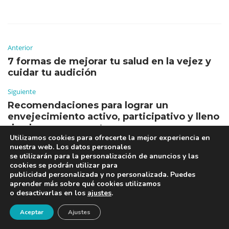
Anterior
7 formas de mejorar tu salud en la vejez y
cuidar tu audición
Siguiente
Recomendaciones para lograr un
envejecimiento activo, participativo y lleno
de planes y proyectos
Utilizamos cookies para ofrecerte la mejor experiencia en
nuestra web. Los datos personales
se utilizarán para la personalización de anuncios y las
cookies se podrán utilizar para
publicidad personalizada y no personalizada. Puedes
aprender más sobre qué cookies utilizamos
o desactivarlas en los
ajustes
.
¡Newsletter!
Aceptar
Ajustes