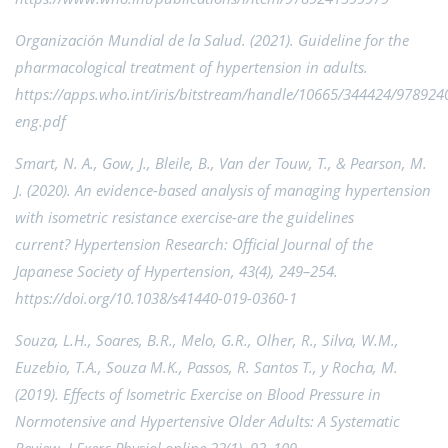
Organización Mundial de la Salud. (2021). Guideline for the
pharmacological treatment of hypertension in adults.
https://apps.who.int/iris/bitstream/handle/10665/344424/97892
eng.pdf
Smart, N. A., Gow, J., Bleile, B., Van der Touw, T., & Pearson, M.
J. (2020). An evidence-based analysis of managing hypertension
with isometric resistance exercise-are the guidelines
current? Hypertension Research: Official Journal of the
Japanese Society of Hypertension, 43(4), 249–254.
https://doi.org/10.1038/s41440-019-0360-1
Souza, L.H., Soares, B.R., Melo, G.R., Olher, R., Silva, W.M.,
Euzebio, T.A., Souza M.K., Passos, R. Santos T., y Rocha, M.
(2019). Effects of Isometric Exercise on Blood Pressure in
Normotensive and Hypertensive Older Adults: A Systematic