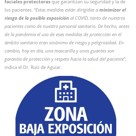
faciales protectoras
que garantizan su seguridad y la de
los pacientes. “
Estas medidas están dirigidas a
minimizar el
riesgo de la posible exposición
al COVID, tanto de nuestros
pacientes como de nuestro personal sanitario. De hecho, antes
de la pandemia el uso de esas medidas de protección en el
ámbito sanitario eran sinónimo de riesgo y peligrosidad. En
cambio, hoy en día, una mascarilla y unos guantes son
garantía de protección y respeto hacia la salud del paciente
”,
indica el Dr. Ruiz de Aguiar.