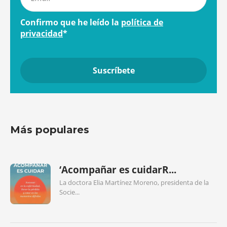
Confirmo que he leído la
política de
privacidad
*
Más populares
‘Acompañar es cuidarR...
La doctora Elia Martínez Moreno, presidenta de la
Socie...