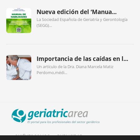
Nueva edición del ‘Manua...
La Sociedad Española de Geriatría y Gerontología
(SEGG)...
Importancia de las caídas en l...
Un artículo de la Dra. Diana Marcela Matiz
Perdomo,médi...
QUIÉNES SOMOS
PUBLICIDAD