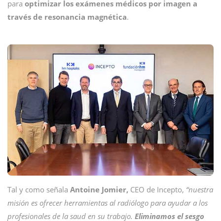
para
optimizar los exámenes médicos por imagen a
través de resonancia magnética
.
Tal y como señala
Antoine Jomier,
CEO de Incepto,
“nuestra
misión es ofrecer herramientas al radiólogo para ayudar a los
profesionales de la saud en su trabajo.
Eliminamos el sesgo