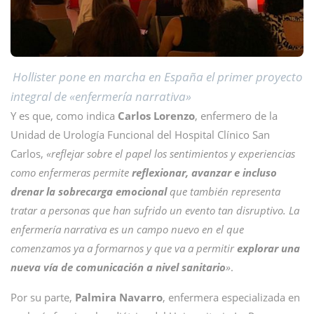
Hollister pone en marcha en España el primer proyecto
integral de «enfermería narrativa»
Y es que, como indica
Carlos Lorenzo
, enfermero de la
Unidad de Urología Funcional del Hospital Clínico San
Carlos,
«reflejar sobre el papel los sentimientos y experiencias
como enfermeras permite
reflexionar, avanzar e incluso
drenar la sobrecarga emocional
que también representa
tratar a personas que han sufrido un evento tan disruptivo. La
enfermería narrativa es un campo nuevo en el que
comenzamos ya a formarnos y que va a permitir
explorar una
nueva vía de comunicación a nivel sanitario
»
.
Por su parte,
Palmira Navarro
, enfermera especializada en