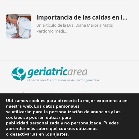
Importancia de las caídas en l...
Un artículo de la Dra. Diana Marcela Matiz
Perdomo,médi...
QUIÉNES SOMOS
PUBLICIDAD
Utilizamos cookies para ofrecerte la mejor experiencia en
nuestra web. Los datos personales
AVISO LEGAL
se utilizarán para la personalización de anuncios y las
cookies se podrán utilizar para
POLÍTICA DE COOKIES
publicidad personalizada y no personalizada. Puedes
aprender más sobre qué cookies utilizamos
POLÍTICA DE PRIVACIDAD
o desactivarlas en los
ajustes
.