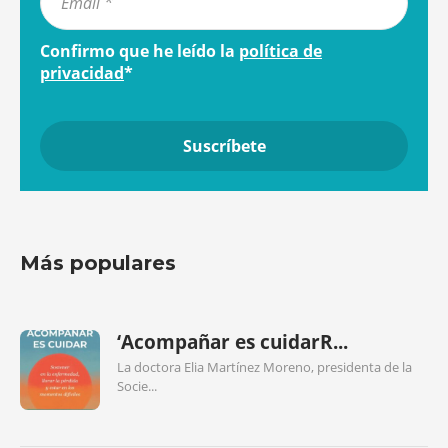
Confirmo que he leído la
política de
privacidad
*
Más populares
‘Acompañar es cuidarR...
La doctora Elia Martínez Moreno, presidenta de la
Socie...