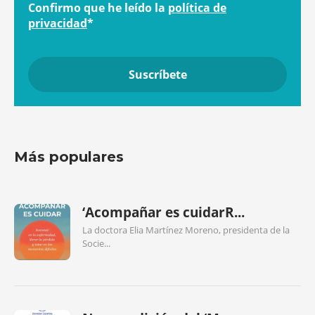
Confirmo que he leído la
política de
privacidad
*
Más populares
‘Acompañar es cuidarR...
La doctora Elia Martínez Moreno, presidenta de la
Socie...