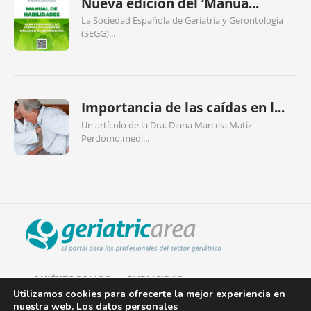
Nueva edición del ‘Manua...
La Sociedad Española de Geriatría y Gerontología
(SEGG)...
Importancia de las caídas en l...
Un artículo de la Dra. Diana Marcela Matiz
Perdomo,médi...
QUIÉNES SOMOS
PUBLICIDAD
Utilizamos cookies para ofrecerte la mejor experiencia en
nuestra web. Los datos personales
AVISO LEGAL