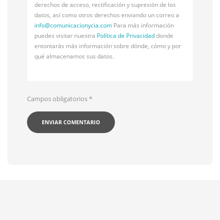
derechos de acceso, rectificación y supresión de los
datos, así como otros derechos enviando un correo a
info@
comunicacionycia.com
Para más información
puedes visitar nuestra
Política de Privacidad
donde
entontarás más información sobre dónde, cómo y por
qué almacenamos sus datos.
Campos obligatorios
*