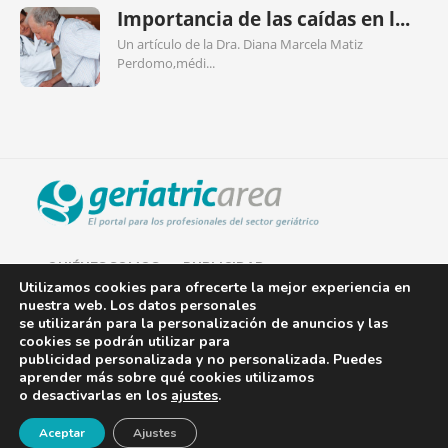
Importancia de las caídas en l...
Un artículo de la Dra. Diana Marcela Matiz
Perdomo,médi...
QUIÉNES SOMOS
PUBLICIDAD
Utilizamos cookies para ofrecerte la mejor experiencia en
nuestra web. Los datos personales
AVISO LEGAL
se utilizarán para la personalización de anuncios y las
cookies se podrán utilizar para
POLÍTICA DE COOKIES
publicidad personalizada y no personalizada. Puedes
aprender más sobre qué cookies utilizamos
POLÍTICA DE PRIVACIDAD
o desactivarlas en los
ajustes
.
¡Newsletter!
CONTACTO
Aceptar
Ajustes