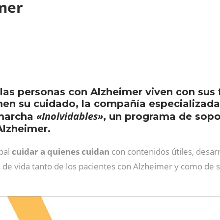
imer
as personas con Alzheimer viven con sus fa
men su cuidado, la compañía especializada
«Inolvidables»
 marcha
, un programa de sopor
Alzheimer.
ipal
cuidar a quienes cuidan
con contenidos útiles, desa
ad de vida tanto de los pacientes con Alzheimer y como de 