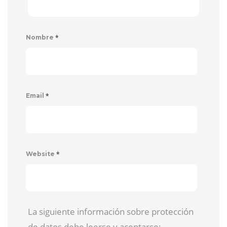
*
Nombre
*
Email
*
Website
La siguiente información sobre protección
de datos debe leerse y aceptarse: