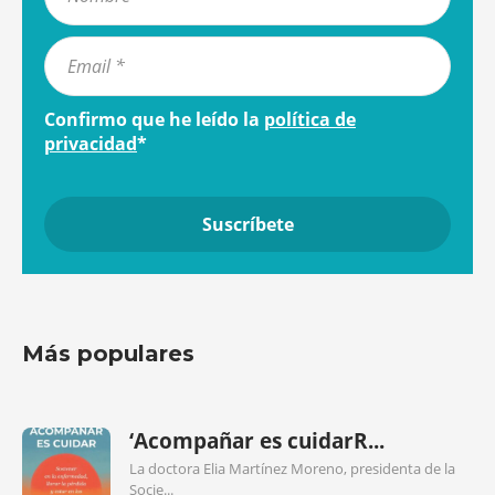
Confirmo que he leído la
política de
privacidad
*
Más populares
‘Acompañar es cuidarR...
La doctora Elia Martínez Moreno, presidenta de la
Socie...