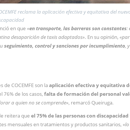
OCEMFE reclama la aplicación efectiva y equitativa del nue
scapacidad
nció en que
«
en transporte, las barreras son constantes
:
latina desaparición de taxis adaptados»
. En su opinión,
«para
su
seguimiento, control y sanciones por incumplimiento
, 
tes de COCEMFE son la
aplicación efectiva y equitativa
el 76% de los casos,
falta de formación del personal va
lorar a quien no se comprende»
, remarcó Queiruga.
de reitera que
el 75% de las personas con discapacidad f
es mensuales en tratamientos y productos sanitarios,
«lo