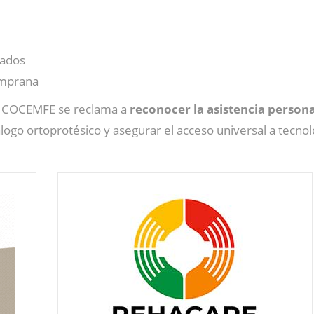
nados
temprana
e COCEMFE se reclama a
reconocer la asistencia person
álogo ortoprotésico y asegurar el acceso universal a tecno