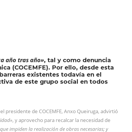
ca año tras año»
, tal y como denuncia
ica (COCEMFE). Por ello, desde esta
barreras existentes todavía en el
ctiva de este grupo social en todos
, el presidente de COCEMFE, Anxo Queiruga, advirtió
lidad»
, y aprovecho para recalcar la necesidad de
 que impiden la realización de obras necesarias; y