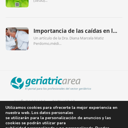
(SEGG)...
Importancia de las caídas en l...
Un artículo de la Dra. Diana Marcela Matiz
Perdomo,médi...
QUIÉNES SOMOS
PUBLICIDAD
Utilizamos cookies para ofrecerte la mejor experiencia en
nuestra web. Los datos personales
AVISO LEGAL
se utilizarán para la personalización de anuncios y las
cookies se podrán utilizar para
POLÍTICA DE COOKIES