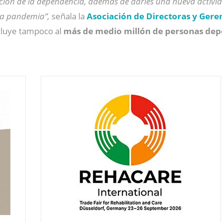
ación de la dependencia, además de darles una nueva activi
ena pandemia”,
señala la
Asociación de Directoras y Geren
cluye tampoco al
más de medio millón de personas dep