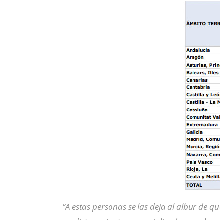
“A estas personas se las deja al albur de 