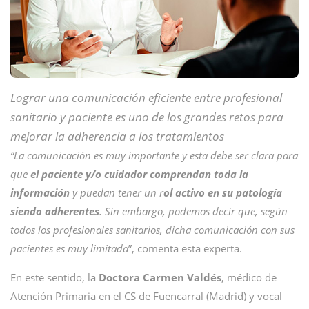
Lograr una comunicación eficiente entre profesional
sanitario y paciente es uno de los grandes retos para
mejorar la adherencia a los tratamientos
“La comunicación es muy importante y esta debe ser clara para
que
el paciente y/o cuidador comprendan toda la
información
y puedan tener un r
ol activo en su patología
siendo adherentes
. Sin embargo, podemos decir que, según
todos los profesionales sanitarios, dicha comunicación con sus
pacientes es muy limitada
”, comenta esta experta.
En este sentido, la
Doctora Carmen Valdés
, médico de
Atención Primaria en el CS de Fuencarral (Madrid) y vocal