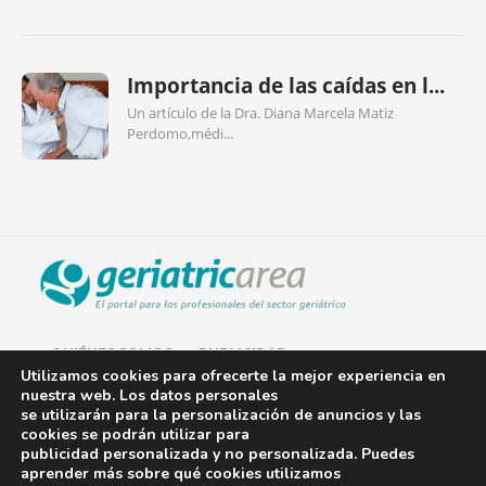
Importancia de las caídas en l...
Un artículo de la Dra. Diana Marcela Matiz
Perdomo,médi...
QUIÉNES SOMOS
PUBLICIDAD
Utilizamos cookies para ofrecerte la mejor experiencia en
nuestra web. Los datos personales
AVISO LEGAL
se utilizarán para la personalización de anuncios y las
cookies se podrán utilizar para
POLÍTICA DE COOKIES
publicidad personalizada y no personalizada. Puedes
aprender más sobre qué cookies utilizamos
POLÍTICA DE PRIVACIDAD