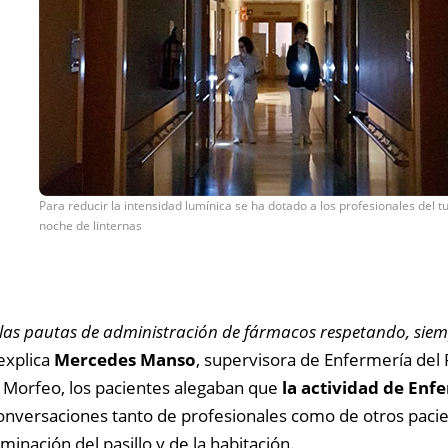
Para reducir la intensidad lumínica se ha dotado a los profesionales del t
noche de linternas
las pautas de administración de fármacos respetando, siem
explica
Mercedes Manso
, supervisora de Enfermería del Pa
o Morfeo, los pacientes alegaban que
la actividad de Enfe
conversaciones tanto de profesionales como de otros paci
minación del pasillo y de la habitación.