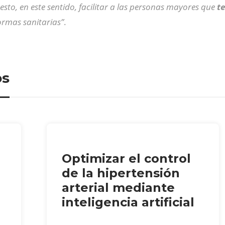
to, en este sentido, facilitar a las personas mayores que
t
ormas sanitarias”
.
os
Optimizar el control
de la hipertensión
arterial mediante
inteligencia artificial