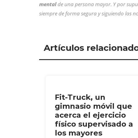
mental
de una persona mayor. Y por supues
siempre de forma segura y siguiendo las n
Artículos relacionad
Fit-Truck, un
gimnasio móvil que
acerca el ejercicio
físico supervisado a
los mayores