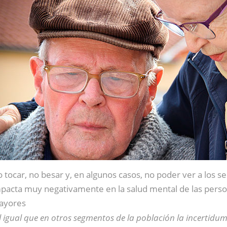
 tocar, no besar y, en algunos casos, no poder ver a los s
pacta muy negativamente en la salud mental de las pers
ayores
l igual que en otros segmentos de la población la incertidumb