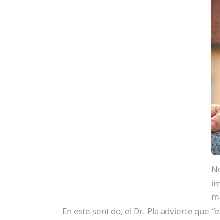
No
im
m
En este sentido, el Dr. Pla advierte que
“a