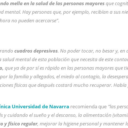
ndo mella en la salud de las personas mayores
que cognit
d mental. Hay personas que, por ejemplo, recibían a sus ni
 ahora no pueden acercarse”
.
erando
cuadros depresivos
. No poder tocar, no besar y, en
salud mental de esta población que necesita de este conta
o,
que ya de por sí es rápido en las personas mayores que
 por la familia y allegados, el miedo al contagio, la desesper
iciones físicas que después costará mucho recuperar. Habí
ínica Universidad de Navarra
recomienda que
“las per
és y cuidando el sueño y el descanso, la alimentación (vita
o y físico regular
, mejorar la higiene personal y mantener l