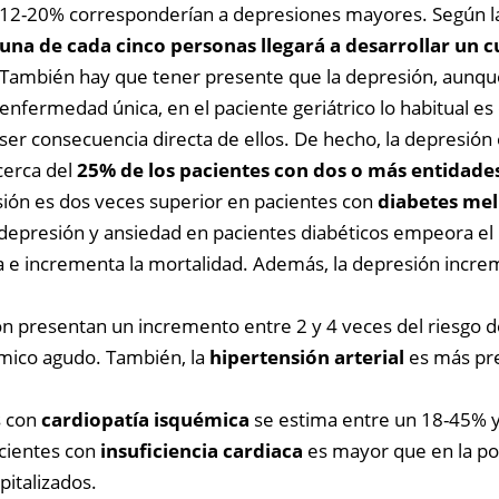
12-20% corresponderían a depresiones mayores. Según la 
una de cada cinco personas llegará a desarrollar un 
También hay que tener presente que la depresión, aunq
enfermedad única, en el paciente geriátrico lo habitual e
ser consecuencia directa de ellos. De hecho, la depresión
cerca del
25% de los pacientes con dos o más entidades
esión es dos veces superior en pacientes con
diabetes mel
 depresión y ansiedad en pacientes diabéticos empeora el
da e incrementa la mortalidad. Además, la depresión incre
ión presentan un incremento entre 2 y 4 veces del riesgo d
émico agudo. También, la
hipertensión arterial
es más pre
s con
cardiopatía isquémica
se estima entre un 18-45% y
cientes con
insuficiencia cardiaca
es mayor que en la pob
pitalizados.