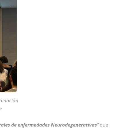
dinación
e
grales de enfermedades Neurodegenerativas
”
que