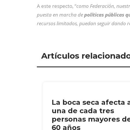
A este respecto, “
como Federación, nuest
puesta en marcha de
políticas públicas q
recursos limitados, puedan seguir dando re
Artículos relacionad
La boca seca afecta 
una de cada tres
personas mayores d
60 años