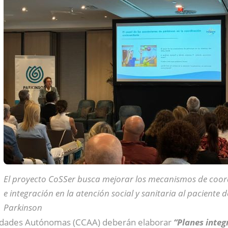
El proyecto CoSSer busca mejorar los mecanismos de coor
e integración en la atención social y sanitaria al paciente d
Parkinson
idades Autónomas (CCAA) deberán elaborar
“Planes inte