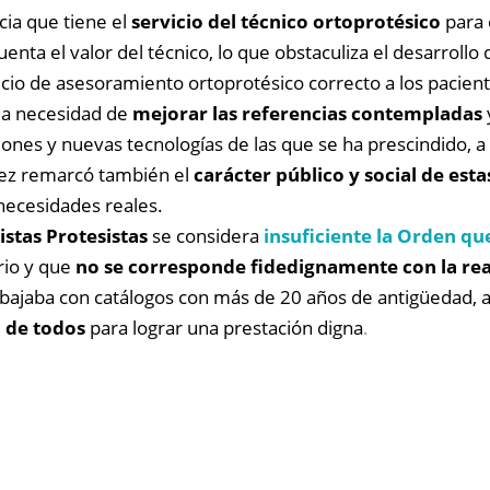
cia que tiene el
servicio del técnico ortoprotésico
para 
enta el valor del técnico, lo que obstaculiza el desarroll
vicio de asesoramiento ortoprotésico correcto a los pacient
la necesidad de
mejorar las referencias contempladas
aciones y nuevas tecnologías de las que se ha prescindido, 
érez remarcó también el
carácter público y social de est
 necesidades reales.
stas Protesistas
se considera
insuficiente la Orden qu
rio y que
no se corresponde fidedignamente con la rea
abajaba con catálogos con más de 20 años de antigüedad,
 de todos
para lograr una prestación digna
.