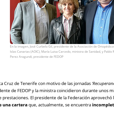
En la imagen, José Curbelo Gil, presidente de la Asociación de Ortopédico
Islas Canarias (AOIC), María Luisa Carcedo, ministra de Sanidad, y Pablo 
Perez Aragundi, presidente de FEDOP
ta Cruz de Tenerife con motivo de las jornadas
‘Recuperand
idente de FEDOP y la ministra coincidieron durante unos m
e prestaciones. El presidente de la Federación aprovechó la
e una cartera
que, actualmente, se encuentra
incomple