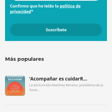
Confirmo que he leído la
política de
privacidad
*
Más populares
‘Acompañar es cuidarR...
La doctora Elia Martínez Moreno, presidenta de la
Socie...