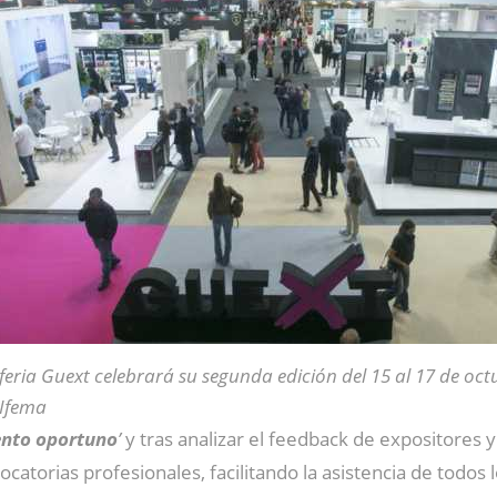
feria Guext celebrará su segunda edición del 15 al 17 de oc
 Ifema
ento oportuno
’
y tras analizar el feedback de expositores 
ocatorias profesionales, facilitando la asistencia de todos 