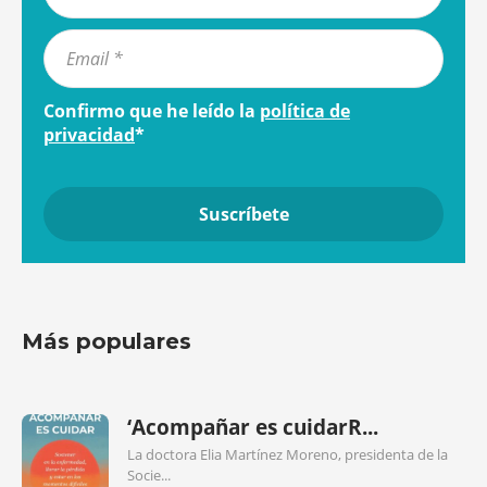
Confirmo que he leído la
política de
privacidad
*
Más populares
‘Acompañar es cuidarR...
La doctora Elia Martínez Moreno, presidenta de la
Socie...