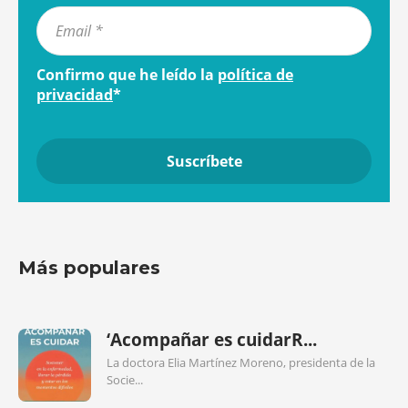
Confirmo que he leído la
política de
privacidad
*
Más populares
‘Acompañar es cuidarR...
La doctora Elia Martínez Moreno, presidenta de la
Socie...