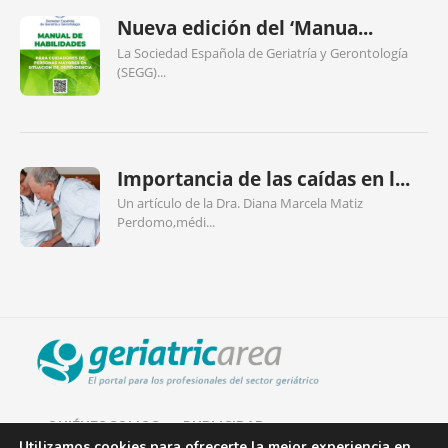
Nueva edición del ‘Manua...
La Sociedad Española de Geriatría y Gerontología
(SEGG)...
Importancia de las caídas en l...
Un artículo de la Dra. Diana Marcela Matiz
Perdomo,médi...
QUIÉNES SOMOS
PUBLICIDAD
Utilizamos cookies para ofrecerte la mejor experiencia en