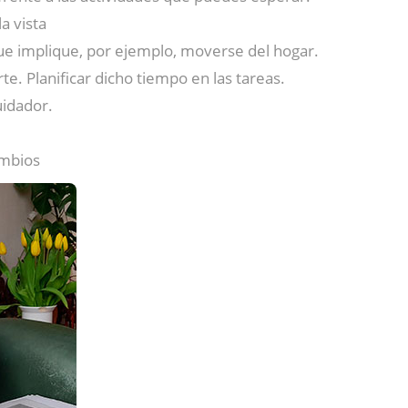
a vista
que implique, por ejemplo, moverse del hogar.
e. Planificar dicho tiempo en las tareas.
uidador.
ambios