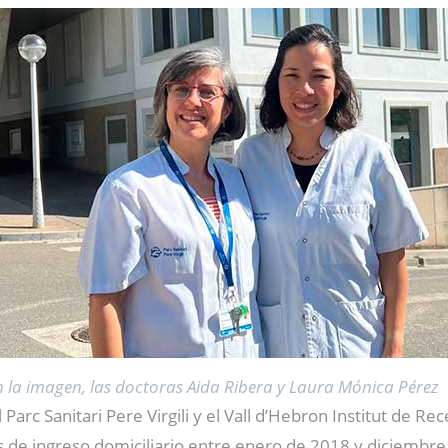
n la imagen, las doctoras Aida Ribera y Laura Mónica Pérez
Parc Sanitari Pere Virgili y el Vall d’Hebron Institut de R
de ingreso domiciliario entre enero de 2018 y diciembre d