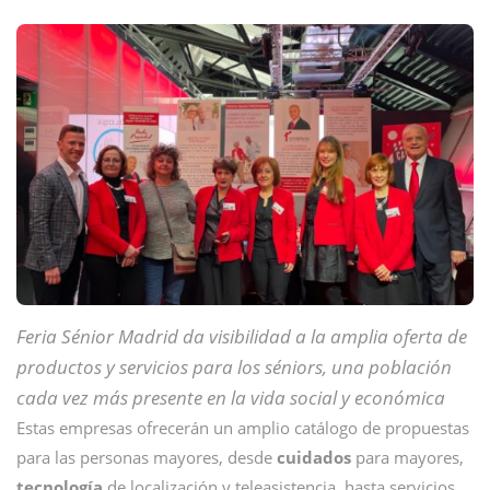
Feria Sénior Madrid da visibilidad a la amplia oferta de
productos y servicios para los séniors, una población
cada vez más presente en la vida social y económica
Estas empresas ofrecerán un amplio catálogo de propuestas
para las personas mayores, desde
cuidados
para mayores,
tecnología
de localización y teleasistencia, hasta servicios