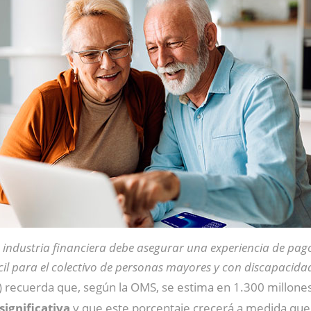
 industria financiera debe asegurar una experiencia de pago
cil para el colectivo de personas mayores y con discapacida
) recuerda que, según la OMS, se estima en 1.300 millone
ignificativa
y que este porcentaje crecerá a medida que 