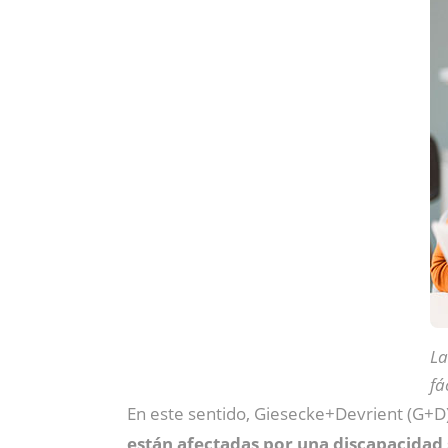
La
fá
En este sentido, Giesecke+Devrient (G+D
están afectadas por una discapacidad s