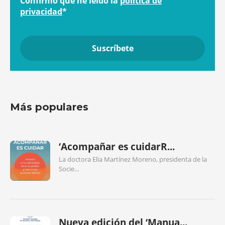
Confirmo que he leído la
política de
privacidad
*
Más populares
‘Acompañar es cuidarR...
La doctora Elia Martínez Moreno, presidenta de la
Socie...
Nueva edición del ‘Manua...