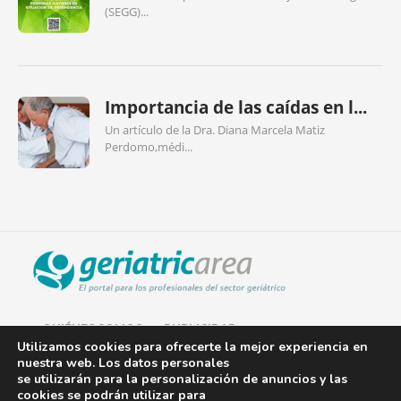
(SEGG)...
Importancia de las caídas en l...
Un artículo de la Dra. Diana Marcela Matiz
Perdomo,médi...
QUIÉNES SOMOS
PUBLICIDAD
Utilizamos cookies para ofrecerte la mejor experiencia en
nuestra web. Los datos personales
AVISO LEGAL
se utilizarán para la personalización de anuncios y las
cookies se podrán utilizar para
POLÍTICA DE COOKIES