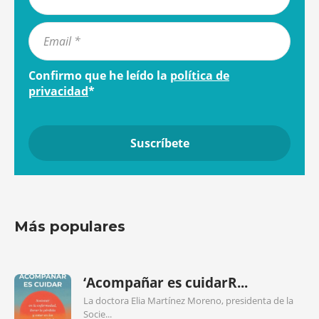
Confirmo que he leído la
política de
privacidad
*
Más populares
‘Acompañar es cuidarR...
La doctora Elia Martínez Moreno, presidenta de la
Socie...