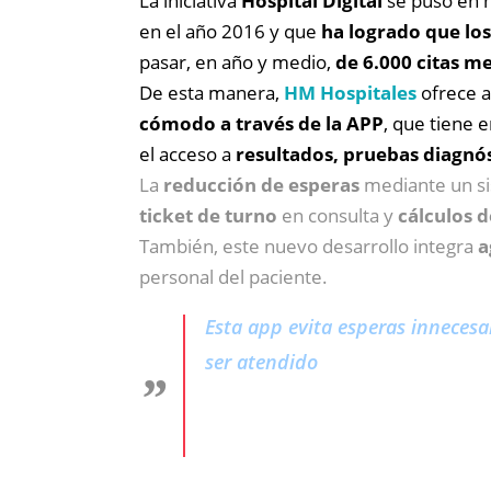
La iniciativa
Hospital Digital
se puso en m
en el año 2016 y que
ha logrado que lo
pasar, en año y medio,
de 6.000 citas m
De esta manera,
HM Hospitales
ofrece 
cómodo a través de la APP
, que tiene e
el acceso a
resultados, pruebas diagnóst
La
reducción de esperas
mediante un sis
ticket de turno
en consulta y
cálculos 
También, este nuevo desarrollo integra
a
personal del paciente.
Esta app evita esperas innecesa
ser atendido