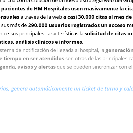
archa con la creación de la nueva estrategia web del Grup
s pacientes de HM Hospitales usen masivamente la cit
ensuales
a través de la web
a casi 30.000 citas al mes d
a sus más de
290.000 usuarios registrados un acceso 
ntre sus principales características la
solicitud de citas o
icas, análisis clínicos e informes
.
tema de notificación de llegada al hospital, la
generación
de tiempo en ser atendidos
son otras de las principales ca
genda, avisos y alertas
que se pueden sincronizar con el
rias, genera automáticamente un ticket de turno y calc