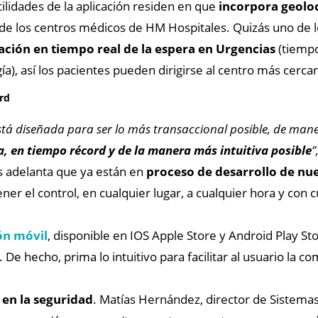
tilidades de la aplicación residen en que
incorpora geoloc
 de los centros médicos de HM Hospitales. Quizás uno de 
ción en tiempo real de la espera en Urgencias
(tiempo
ía), así los pacientes pueden dirigirse al centro más cerc
ord
está diseñada para ser lo más transaccional posible, de man
ta, en tiempo récord y de la manera más intuitiva posible
”
 adelanta que ya están en
proceso de desarrollo de nu
er el control, en cualquier lugar, a cualquier hora y con c
ón móvil
, disponible en IOS Apple Store y Android Play S
. De hecho, prima lo intuitivo para facilitar al usuario la 
 en la seguridad
. Matías Hernández, director de Sistema