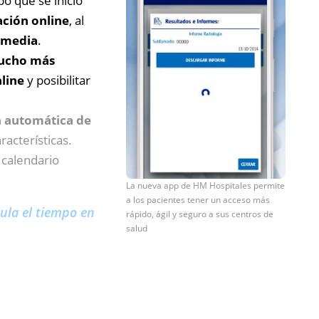
o que se inició
ación online
, al
e media
.
mucho más
nline
y posibilitar
 automática de
racterísticas.
 calendario
La nueva app de HM Hospitales permite
a los pacientes tener un acceso más
ula el tiempo en
rápido, ágil y seguro a sus centros de
salud