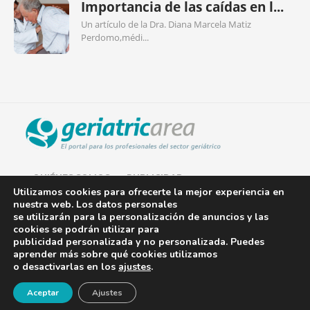
Importancia de las caídas en l...
Un artículo de la Dra. Diana Marcela Matiz
Perdomo,médi...
QUIÉNES SOMOS
PUBLICIDAD
Utilizamos cookies para ofrecerte la mejor experiencia en
nuestra web. Los datos personales
AVISO LEGAL
se utilizarán para la personalización de anuncios y las
cookies se podrán utilizar para
POLÍTICA DE COOKIES
publicidad personalizada y no personalizada. Puedes
aprender más sobre qué cookies utilizamos
POLÍTICA DE PRIVACIDAD
o desactivarlas en los
ajustes
.
¡Newsletter!
CONTACTO
Aceptar
Ajustes