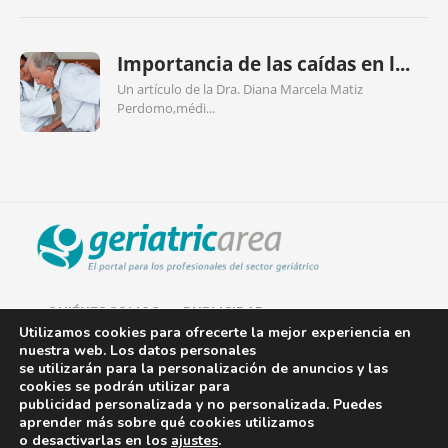
Importancia de las caídas en l...
Un artículo de la Dra. Diana Marcela Matiz
Perdomo,médi...
QUIÉNES SOMOS
PUBLICIDAD
Utilizamos cookies para ofrecerte la mejor experiencia en
nuestra web. Los datos personales
AVISO LEGAL
se utilizarán para la personalización de anuncios y las
cookies se podrán utilizar para
POLÍTICA DE COOKIES
publicidad personalizada y no personalizada. Puedes
aprender más sobre qué cookies utilizamos
POLÍTICA DE PRIVACIDAD
o desactivarlas en los
ajustes
.