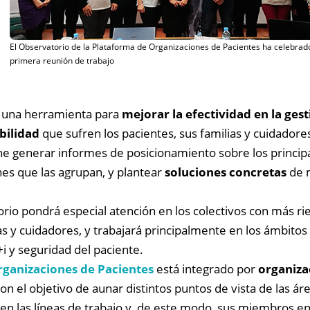
El Observatorio de la Plataforma de Organizaciones de Pacientes ha celebrad
primera reunión de trabajo
 una herramienta para
mejorar la efectividad en la gest
abilidad
que sufren los pacientes, sus familias y cuidadore
one generar informes de posicionamiento sobre los princi
es que las agrupan, y plantear
soluciones concretas
de 
torio pondrá especial atención en los colectivos con más 
as y cuidadores, y trabajará principalmente en los ámbitos
i y seguridad del paciente.
ganizaciones de Pacientes
está integrado por
organiza
on el objetivo de aunar distintos puntos de vista de las ár
en las líneas de trabajo y, de este modo, sus miembros 