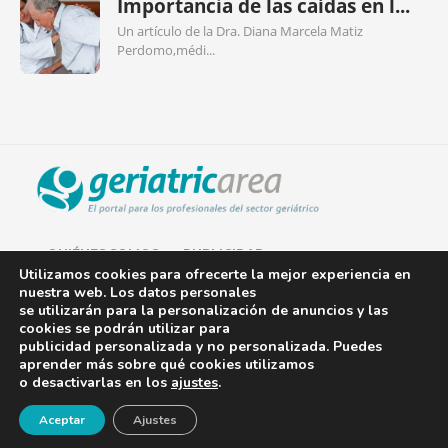
Importancia de las caídas en l...
Un artículo de la Dra. Diana Marcela Matiz
Perdomo,médi...
QUIÉNES SOMOS
PUBLICIDAD
Utilizamos cookies para ofrecerte la mejor experiencia en
nuestra web. Los datos personales
AVISO LEGAL
se utilizarán para la personalización de anuncios y las
cookies se podrán utilizar para
POLÍTICA DE COOKIES
publicidad personalizada y no personalizada. Puedes
aprender más sobre qué cookies utilizamos
POLÍTICA DE PRIVACIDAD
o desactivarlas en los
ajustes
.
¡Newsletter!
CONTACTO
Aceptar
Ajustes