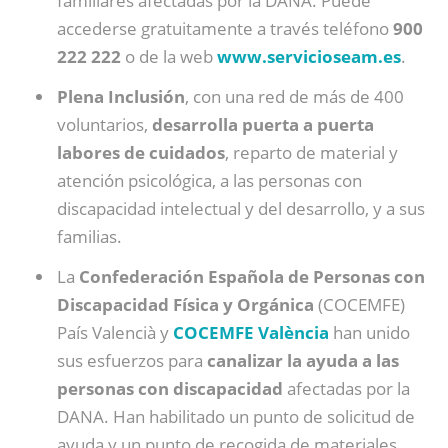
familiares afectadas por la DANA. Puede
accederse gratuitamente a través teléfono
900
222 222
o de la web
www.servicioseam.es
.
Plena Inclusión
, con una red de más de 400
voluntarios,
desarrolla puerta a puerta
labores de cuidados
, reparto de material y
atención psicológica, a las personas con
discapacidad intelectual y del desarrollo, y a sus
familias.
La
Confederación Española de Personas con
Discapacidad Física y Orgánica
(COCEMFE)
País Valencià y
COCEMFE València
han unido
sus esfuerzos para
canalizar la ayuda a las
personas con discapacidad
afectadas por la
DANA. Han habilitado un punto de solicitud de
ayuda y un punto de recogida de materiales