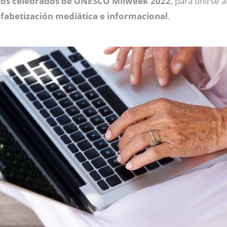
ctos celebrados de UNESCO Milweek 2022
, para unirse 
fabetización mediática e informacional
.