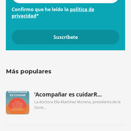
Confirmo que he leído la
política de
privacidad
*
Más populares
‘Acompañar es cuidarR...
La doctora Elia Martínez Moreno, presidenta de la
Socie...