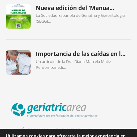
Nueva edición del ‘Manua...
La Sociedad Española de Geriatría y Gerontología
(SEGG)...
Importancia de las caídas en l...
Un artículo de la Dra. Diana Marcela Matiz
Perdomo,médi...
QUIÉNES SOMOS
PUBLICIDAD
Utilizamos cookies para ofrecerte la mejor experiencia en