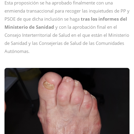
Esta proposición se ha aprobado finalmente con una
enmienda transaccional para recoger las inquietudes de PP y
PSOE de que dicha inclusión se haga
tras los informes del
Ministerio de Sanidad
y con la aprobación final en el
Consejo Interterritorial de Salud en el que están el Ministerio
de Sanidad y las Consejerías de Salud de las Comunidades
Autónomas.