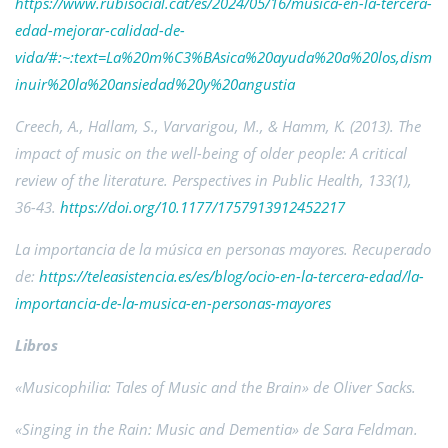
https://www.rubisocial.cat/es/2024/05/16/musica-en-la-tercera-
edad-mejorar-calidad-de-
vida/#:~:text=La%20m%C3%BAsica%20ayuda%20a%20los,dism
inuir%20la%20ansiedad%20y%20angustia
Creech, A., Hallam, S., Varvarigou, M., & Hamm, K. (2013). The
impact of music on the well-being of older people: A critical
review of the literature. Perspectives in Public Health, 133(1),
36-43.
https://doi.org/10.1177/1757913912452217
La importancia de la música en personas mayores. Recuperado
de:
https://teleasistencia.es/es/blog/ocio-en-la-tercera-edad/la-
importancia-de-la-musica-en-personas-mayores
Libros
«Musicophilia: Tales of Music and the Brain» de Oliver Sacks.
«Singing in the Rain: Music and Dementia» de Sara Feldman.