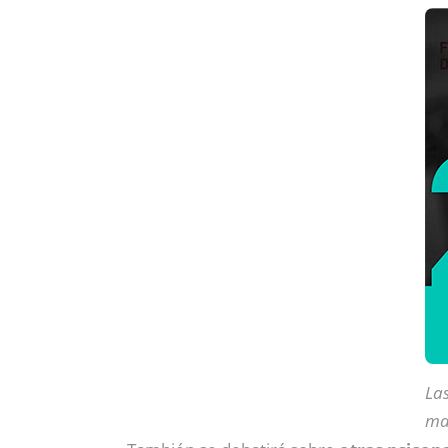
Las
may