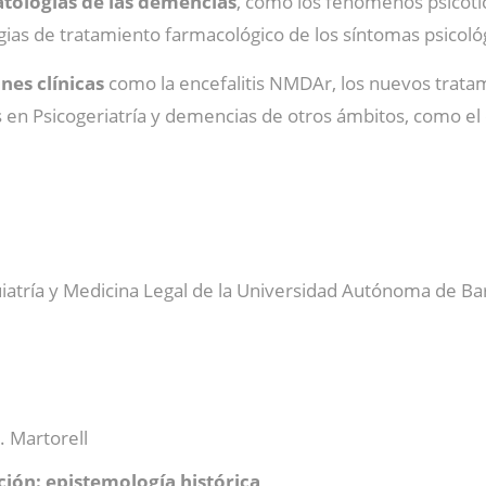
atologías de las demencias
, como los fenómenos psicóti
egias de tratamiento farmacológico de los síntomas psicol
nes clínicas
como la encefalitis NMDAr, los nuevos trat
 en Psicogeriatría y demencias de otros ámbitos, como el c
iatría y Medicina Legal de la Universidad Autónoma de Ba
. Martorell
ción: epistemología histórica