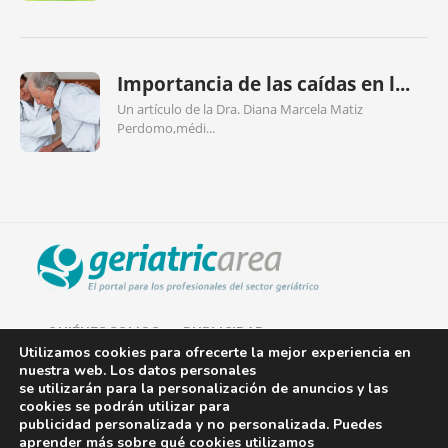
Importancia de las caídas en l...
Un artículo de la Dra. Diana Marcela Matiz
Perdomo,médi...
QUIÉNES SOMOS
PUBLICIDAD
Utilizamos cookies para ofrecerte la mejor experiencia en
nuestra web. Los datos personales
AVISO LEGAL
se utilizarán para la personalización de anuncios y las
cookies se podrán utilizar para
POLÍTICA DE COOKIES
publicidad personalizada y no personalizada. Puedes
aprender más sobre qué cookies utilizamos