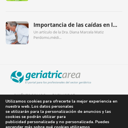
Importancia de las caídas en l...
Un artículo de la Dra. Diana Marcela Matiz
Perdomo,médi...
QUIÉNES SOMOS
PUBLICIDAD
Utilizamos cookies para ofrecerte la mejor experiencia en
nuestra web. Los datos personales
AVISO LEGAL
se utilizarán para la personalización de anuncios y las
cookies se podrán utilizar para
POLÍTICA DE COOKIES
publicidad personalizada y no personalizada. Puedes
aprender más sobre qué cookies utilizamos