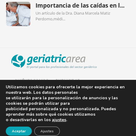
Importancia de las caídas en l...
Un artículo de la Dra. Diana Marcela Matiz
Perdomo,médi...
QUIÉNES SOMOS
PUBLICIDAD
Utilizamos cookies para ofrecerte la mejor experiencia en
nuestra web. Los datos personales
AVISO LEGAL
se utilizarán para la personalización de anuncios y las
cookies se podrán utilizar para
POLÍTICA DE COOKIES
publicidad personalizada y no personalizada. Puedes
aprender más sobre qué cookies utilizamos
POLÍTICA DE PRIVACIDAD
o desactivarlas en los
ajustes
.
¡Newsletter!
CONTACTO
Aceptar
Ajustes