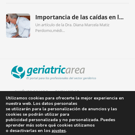
Importancia de las caídas en l...
Un artículo de la Dra. Diana Marcela Matiz
Perdomo,médi...
QUIÉNES SOMOS
PUBLICIDAD
Utilizamos cookies para ofrecerte la mejor experiencia en
nuestra web. Los datos personales
AVISO LEGAL
se utilizarán para la personalización de anuncios y las
cookies se podrán utilizar para
POLÍTICA DE COOKIES
publicidad personalizada y no personalizada. Puedes
aprender más sobre qué cookies utilizamos
POLÍTICA DE PRIVACIDAD
o desactivarlas en los
ajustes
.