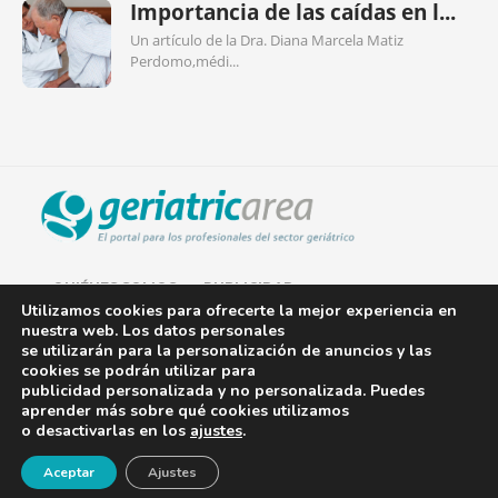
Importancia de las caídas en l...
Un artículo de la Dra. Diana Marcela Matiz
Perdomo,médi...
QUIÉNES SOMOS
PUBLICIDAD
Utilizamos cookies para ofrecerte la mejor experiencia en
nuestra web. Los datos personales
AVISO LEGAL
se utilizarán para la personalización de anuncios y las
cookies se podrán utilizar para
POLÍTICA DE COOKIES
publicidad personalizada y no personalizada. Puedes
aprender más sobre qué cookies utilizamos
POLÍTICA DE PRIVACIDAD
o desactivarlas en los
ajustes
.
¡Newsletter!
CONTACTO
Aceptar
Ajustes