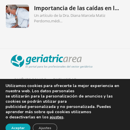
Importancia de las caídas en l...
Un artículo de la Dra. Diana Marcela Matiz
Perdomo,médi...
QUIÉNES SOMOS
PUBLICIDAD
Utilizamos cookies para ofrecerte la mejor experiencia en
nuestra web. Los datos personales
AVISO LEGAL
se utilizarán para la personalización de anuncios y las
cookies se podrán utilizar para
POLÍTICA DE COOKIES
publicidad personalizada y no personalizada. Puedes
aprender más sobre qué cookies utilizamos
POLÍTICA DE PRIVACIDAD
o desactivarlas en los
ajustes
.
¡Newsletter!
CONTACTO
Aceptar
Ajustes