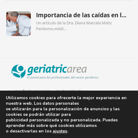
Importancia de las caídas en l...
Un artículo de la Dra. Diana Marcela Matiz
Perdomo,médi...
QUIÉNES SOMOS
PUBLICIDAD
Utilizamos cookies para ofrecerte la mejor experiencia en
nuestra web. Los datos personales
AVISO LEGAL
se utilizarán para la personalización de anuncios y las
cookies se podrán utilizar para
POLÍTICA DE COOKIES
publicidad personalizada y no personalizada. Puedes
aprender más sobre qué cookies utilizamos
POLÍTICA DE PRIVACIDAD
o desactivarlas en los
ajustes
.